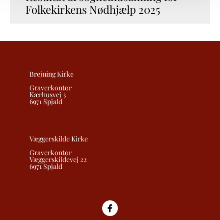
Folkekirkens Nødhjælp 2025
Brejning Kirke
Graverkontor
Kærhusvej 3
6971 Spjald
Væggerskilde Kirke
Graverkontor
Væggerskildevej 22
6971 Spjald