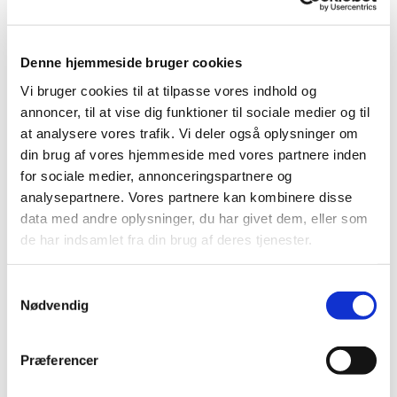
for at samle ind til Folkekirkens Nødhjælp's
landsdækkende sogneindsamling.
Denne hjemmeside bruger cookies
Krige, katastrofer, sult og undertrykkelse splitter. Men vi
Vi bruger cookies til at tilpasse vores indhold og
kan gøre noget for at samle. Sammen. Når vi bidrager til
annoncer, til at vise dig funktioner til sociale medier og til
Folkekirkens Nødhjælps sogneindsamling, tager vi del i
at analysere vores trafik. Vi deler også oplysninger om
noget, som rækker mening og håb hen over
din brug af vores hjemmeside med vores partnere inden
landegrænser.
for sociale medier, annonceringspartnere og
analysepartnere. Vores partnere kan kombinere disse
data med andre oplysninger, du har givet dem, eller som
I 2026 bliver sogneindsamlingen søndag den 8. marts
de har indsamlet fra din brug af deres tjenester.
Læs om Folkekirkens Nødhjælp her:
Folkekirkens
Samtykkevalg
Nødhjælp: Vi redder liv, når katastrofen rammer.
Nødvendig
Nødhjælp siden 1922.
Præferencer