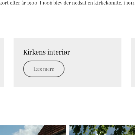
rt efter år 1900. I 1906 blev der nedsat en kirkekomite, i 191
Kirkens interiør
Læs mere