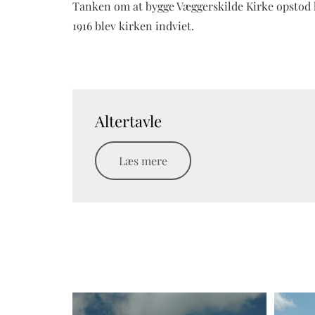
Tanken om at bygge Væggerskilde Kirke opstod ko
1916 blev kirken indviet.
Altertavle
Læs mere