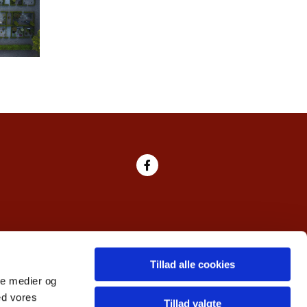
Tillad alle cookies
ale medier og
ed vores
Tillad valgte