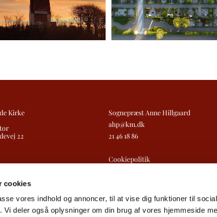
de Kirke
Sognepræst Anne Hillgaard
ahp@km.dk
tor
devej 22
21 46 18 86
Cookiepolitik
Tilgængelighedserklæring
 cookies
passe vores indhold og annoncer, til at vise dig funktioner til soci
fik. Vi deler også oplysninger om din brug af vores hjemmeside m