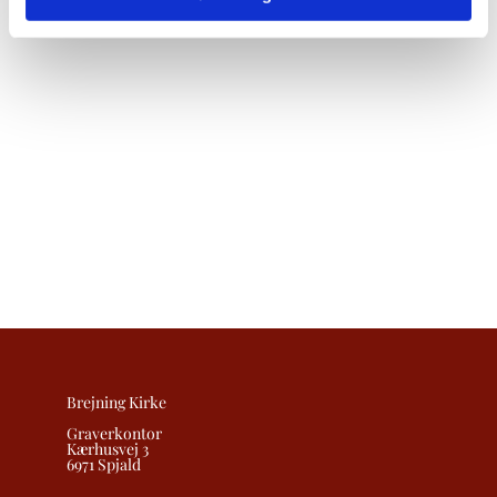
Brejning Kirke
Graverkontor
Kærhusvej 3
6971 Spjald