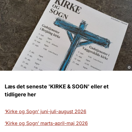
©
Læs det seneste 'KIRKE & SOGN' eller et
tidligere her
‘Kirke og Sogn’ juni-juli-august 2026
‘Kirke og Sogn’ marts-april-maj 2026