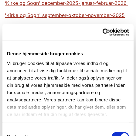
‘Kirke og Sogn’ december-2025-januar-februar-2026
'Kirke og Sogn' september-oktober-november-2025
‘Kirke og Sogn’ juni-juli-august 2025
'Kirke og Sogn' marts-april-maj 2025
'Kirke og Sogn' december-2024-januar-februar-2025
Denne hjemmeside bruger cookies
Vi bruger cookies til at tilpasse vores indhold og
'Kirke og Sogn' september-oktober-november-2024
annoncer, til at vise dig funktioner til sociale medier og til
'Kirke og Sogn' juni-juli-august 2024
at analysere vores trafik. Vi deler også oplysninger om
din brug af vores hjemmeside med vores partnere inden
'Kirke og Sogn' marts-april-maj 2024
for sociale medier, annonceringspartnere og
analysepartnere. Vores partnere kan kombinere disse
'Kirke og Sogn' december-2023-januar-februar-2024
data med andre oplysninger, du har givet dem, eller som
'Kirke og Sogn' september-oktober-november-2023
de har indsamlet fra din brug af deres tjenester.
'
Kirke og Sogn' juni-juli-august 2023
Samtykkevalg