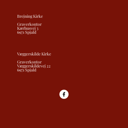
Brejning Kirke
Graverkontor
Kærhusvej 3
6971 Spjald
Væggerskilde Kirke
Graverkontor
Væggerskildevej 22
6971 Spjald