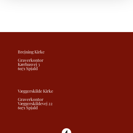
Brejning Kirke
Graverkontor
Kærhusvej 3
6971 Spjald
Væggerskilde Kirke
Graverkontor
Væggerskildevej 22
6971 Spjald