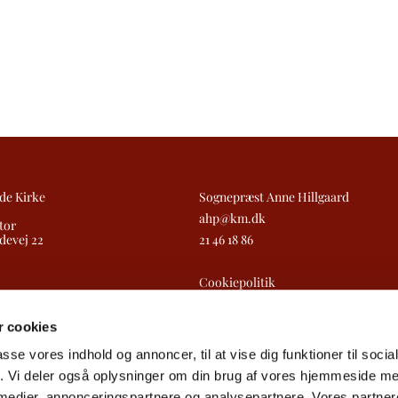
de Kirke
Sognepræst Anne Hillgaard
ahp@km.dk
tor
devej 22
21 46 18 86
Cookiepolitik
Tilgængelighedserklæring
 cookies
passe vores indhold og annoncer, til at vise dig funktioner til soci
fik. Vi deler også oplysninger om din brug af vores hjemmeside m
 medier, annonceringspartnere og analysepartnere. Vores partne