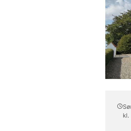
Sø
kl.