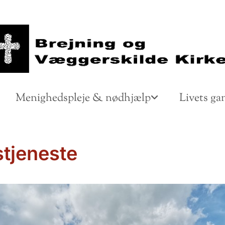
Menighedspleje & nødhjælp
Livets ga
tjeneste