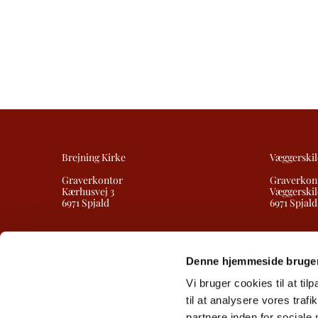
Brejning Kirke
Væggerskil
Graverkontor
Graverkon
Kærhusvej 3
Væggerskil
6971 Spjald
6971 Spjald
Denne hjemmeside bruger
Vi bruger cookies til at til
til at analysere vores tra
partnere inden for sociale