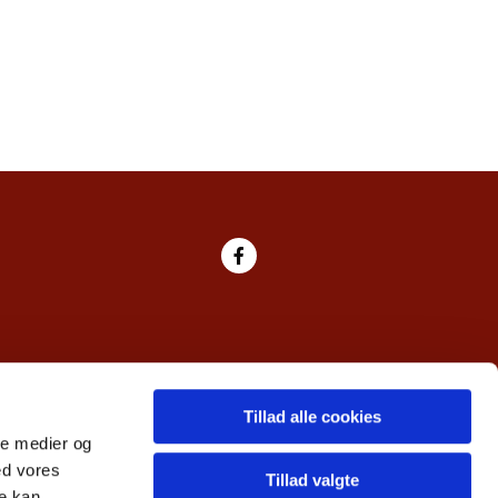
Tillad alle cookies
ale medier og
ed vores
Tillad valgte
re kan