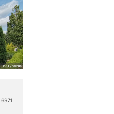
 Tina Lynderup
 6971