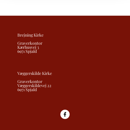
Brejning Kirke
Graverkontor
Kærhusvej 3
6971 Spjald
Væggerskilde Kirke
Graverkontor
Væggerskildevej 22
6971 Spjald