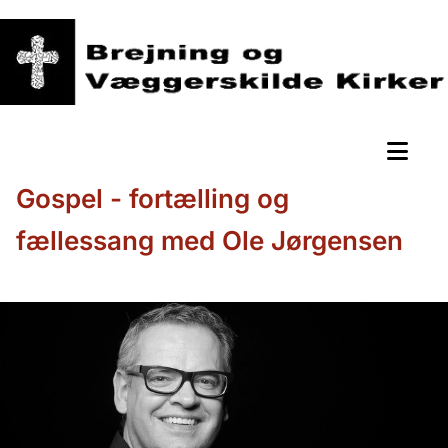
Gospel - fortælling og
fællessang med Ole Jørgensen