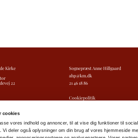
de Kirke
Sognepræst Anne Hillgaard
ahp@km.dk
tor
devej 22
21 46 18 86
Cookiepolitik
Tilgængelighedserklæring
 cookies
passe vores indhold og annoncer, til at vise dig funktioner til soci
fik. Vi deler også oplysninger om din brug af vores hjemmeside m
 medier, annonceringspartnere og analysepartnere. Vores partne