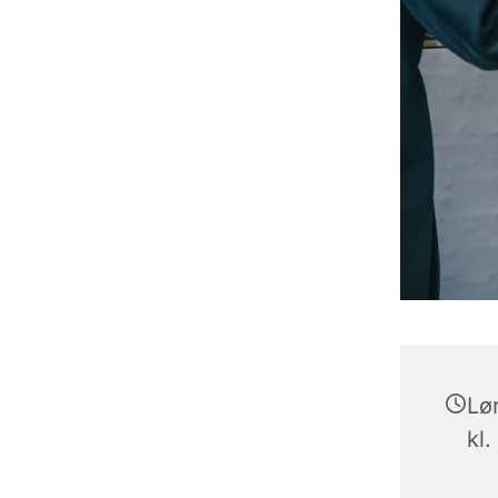
Lø
kl.