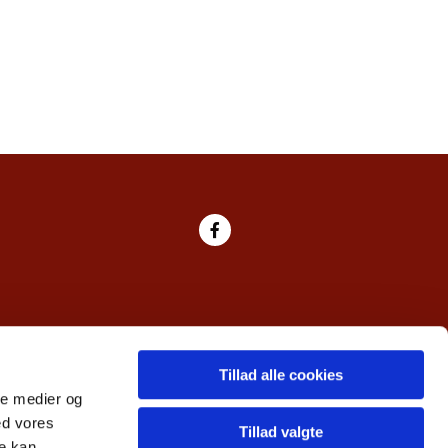
Tillad alle cookies
ale medier og
ed vores
Tillad valgte
re kan