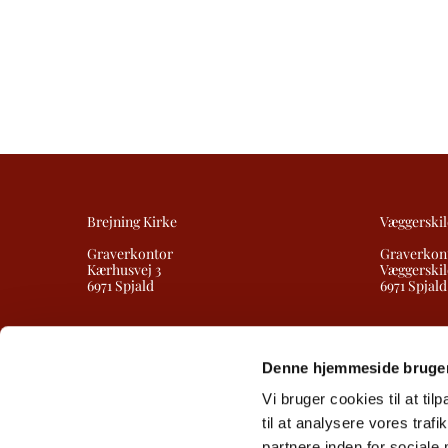
Brejning Kirke
Væggerskil
Graverkontor
Graverkon
Kærhusvej 3
Væggerskil
6971 Spjald
6971 Spjald
Denne hjemmeside bruger
Vi bruger cookies til at til
til at analysere vores tra
partnere inden for sociale