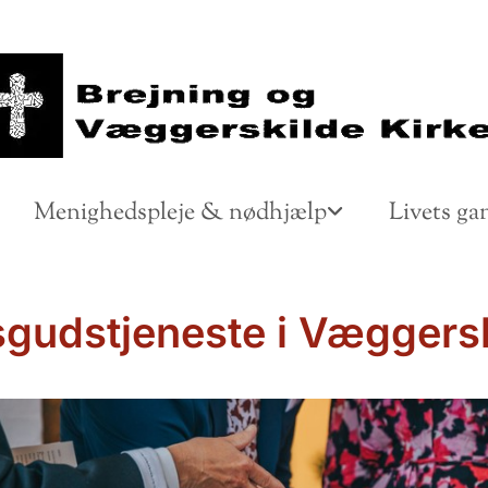
Menighedspleje & nødhjælp
Livets ga
gudstjeneste i Væggers