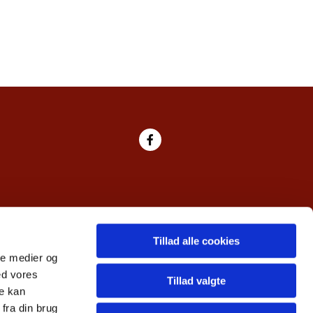
Tillad alle cookies
ale medier og
ed vores
Tillad valgte
re kan
fra din brug