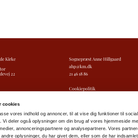
de Kirke
Sognepræst Anne Hillgaard
ahp@km.dk
tor
devej 22
21 46 18 86
Cookiepolitik
Tilgængelighedserklæring
 cookies
passe vores indhold og annoncer, til at vise dig funktioner til soci
fik. Vi deler også oplysninger om din brug af vores hjemmeside m
 medier, annonceringspartnere og analysepartnere. Vores partne
ndre oplysninger, du har givet dem, eller som de har indsamlet 