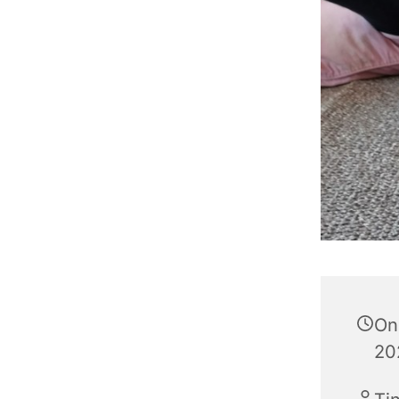
On
20