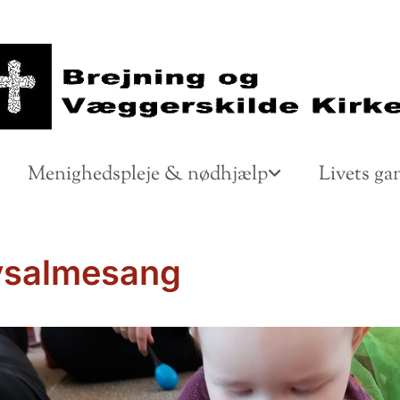
Menighedspleje & nødhjælp
Livets ga
ysalmesang