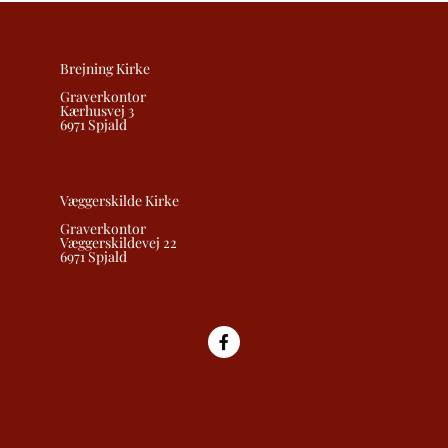
Brejning Kirke
Graverkontor
Kærhusvej 3
6971 Spjald
Væggerskilde Kirke
Graverkontor
Væggerskildevej 22
6971 Spjald