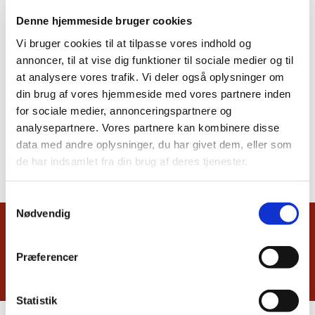
Denne hjemmeside bruger cookies
Vi bruger cookies til at tilpasse vores indhold og
annoncer, til at vise dig funktioner til sociale medier og til
at analysere vores trafik. Vi deler også oplysninger om
din brug af vores hjemmeside med vores partnere inden
for sociale medier, annonceringspartnere og
analysepartnere. Vores partnere kan kombinere disse
data med andre oplysninger, du har givet dem, eller som
de har indsamlet fra din brug af deres tjenester.
Samtykkevalg
Nødvendig
Du vil måske også kunne lide...
Præferencer
Statistik